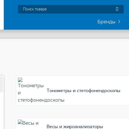
Бренды
Небулайзер Omron CompAir NE-C28 Plus
Тонометры и стетофонендоскопы
-9%
Весы и жироанализаторы