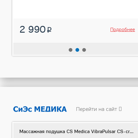
2 990
нее
Подробнее
Перейти на сайт
Массажная подушка CS Medica VibraPulsar CS-cr6 BodyRelax