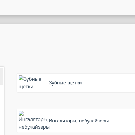
Пульсоксиметр B.Well MED-320
Зубные щетки
Ингаляторы, небулайзеры