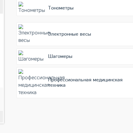
Небулайзер AND CN-233, детский
Тонометры
Электронные весы
Шагомеры
Профессиональная медицинская
техника
3 290
Подробнее