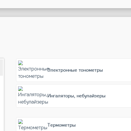
Небулайзер Little Doctor LD-812U
Электронные тонометры
Ингаляторы, небулайзеры
Термометры