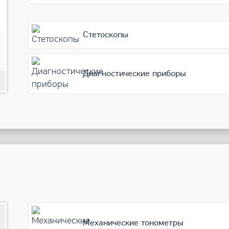
Стетоскопы
3 490
Подробнее
Диагностические приборы
Звуковая щетка CS MedicaTechnology CS-333-BK, синяя
Механические тонометры