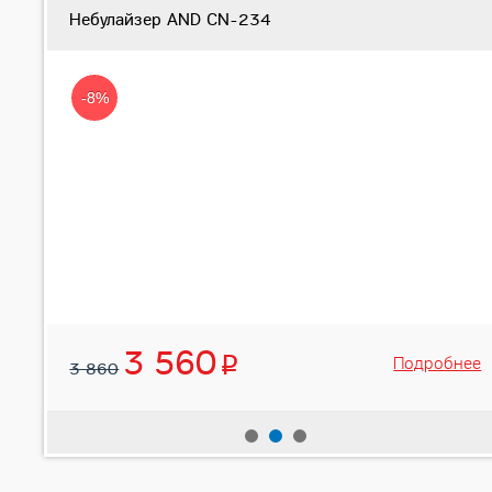
Небулайзер AND CN-234
-8%
3 560
нее
Подробнее
3 860